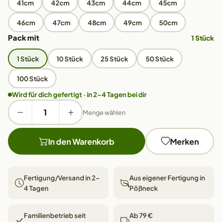
41cm
42cm
43cm
44cm
45cm
46cm
47cm
48cm
49cm
50cm
Pack mit
1 Stück
1 Stück
10 Stück
25 Stück
50 Stück
100 Stück
Wird für dich gefertigt · in 2–4 Tagen bei dir
Menge wählen
In den Warenkorb
Merken
Fertigung/Versand in 2–
Aus eigener Fertigung in
4 Tagen
Pößneck
Familienbetrieb seit
Ab 79 €