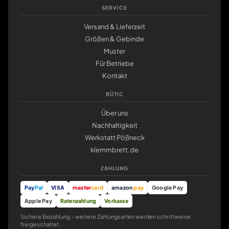
SERVICE
Versand & Lieferzeit
Größen & Gebinde
Muster
Für Betriebe
Kontakt
BÜTIC
Über uns
Nachhaltigkeit
Werkstatt Pößneck
klemmbrett.de
ZAHLUNG
Pay
Pal
VISA
master
card
amazon
pay
Google Pay
Apple Pay
Ratenzahlung
Vorkasse
Sichere Bezahlung – weitere Zahlungsarten werden schrittweise
freigeschaltet.