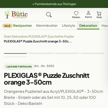
Familienbetrieb aus Thüringen
Konto
Merken
Korb
Restposten
Klemmbretter
Lifestyle
Dekoration
Hau
SALE
Start
›
Dekoration
›
PLEXIGLAS®
›
Zuschnitte
›
Puzzle
›
PLEXIGLAS® Puzzle Zuschnitt orange 3-50c...
Art.-Nr. 3035
EIGENE FERTIGUNG
PLEXIGLAS® Puzzle Zuschnitt
orange 3-50cm
Orangenes Puzzleteil aus Acryl/PLEXIGLAS® - 3-50cm
Breite - Einzeln oder als Set mit 10, 25, 50 oder 100
Stück - Deko Basteln