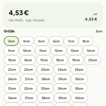
4,53 €
AB
4,53 €
inkl. MwSt. · zzgl. Versand
Größe
3cm
3cm
4cm
5cm
6cm
7cm
8cm
9cm
10cm
11cm
12cm
13cm
14cm
15cm
16cm
17cm
18cm
19cm
20cm
21cm
22cm
23cm
24cm
25cm
26cm
27cm
28cm
29cm
30cm
31cm
32cm
33cm
34cm
35cm
36cm
37cm
38cm
39cm
40cm