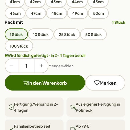
41cm
42cm
43cm
44cm
45cm
46cm
47cm
48cm
49cm
50cm
Pack mit
1 Stück
1 Stück
10 Stück
25 Stück
50 Stück
100 Stück
Wird für dich gefertigt · in 2–4 Tagen bei dir
Menge wählen
In den Warenkorb
Merken
Fertigung/Versand in 2–
Aus eigener Fertigung in
4 Tagen
Pößneck
Familienbetrieb seit
Ab 79 €