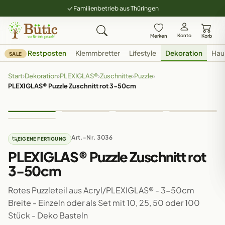
Familienbetrieb aus Thüringen
Konto
Merken
Korb
Restposten
Klemmbretter
Lifestyle
Dekoration
Hau
SALE
Start
›
Dekoration
›
PLEXIGLAS®
›
Zuschnitte
›
Puzzle
›
PLEXIGLAS® Puzzle Zuschnitt rot 3-50cm
Art.-Nr. 3036
EIGENE FERTIGUNG
PLEXIGLAS® Puzzle Zuschnitt rot
3-50cm
Rotes Puzzleteil aus Acryl/PLEXIGLAS® - 3-50cm
Breite - Einzeln oder als Set mit 10, 25, 50 oder 100
Stück - Deko Basteln