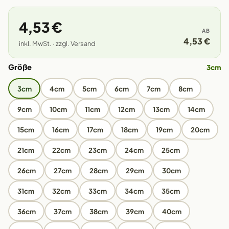
4,53 €
AB
4,53 €
inkl. MwSt. · zzgl. Versand
Größe
3cm
3cm
4cm
5cm
6cm
7cm
8cm
9cm
10cm
11cm
12cm
13cm
14cm
15cm
16cm
17cm
18cm
19cm
20cm
21cm
22cm
23cm
24cm
25cm
26cm
27cm
28cm
29cm
30cm
31cm
32cm
33cm
34cm
35cm
36cm
37cm
38cm
39cm
40cm