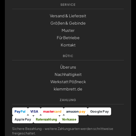
SERVICE
Versand & Lieferzeit
Größen & Gebinde
Muster
Für Betriebe
Kontakt
BÜTIC
Über uns
Nachhaltigkeit
Werkstatt Pößneck
klemmbrett.de
ZAHLUNG
Pay
Pal
VISA
master
card
amazon
pay
Google Pay
Apple Pay
Ratenzahlung
Vorkasse
Sichere Bezahlung – weitere Zahlungsarten werden schrittweise
freigeschaltet.