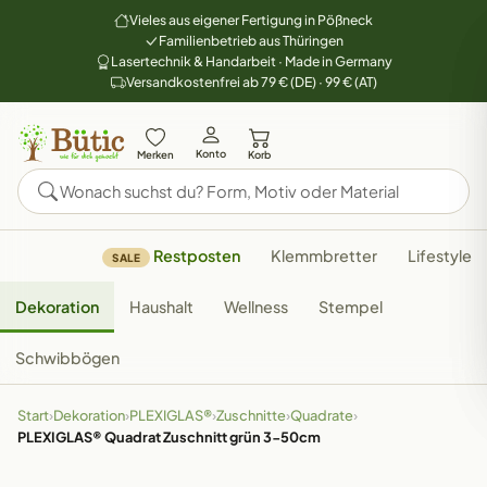
Vieles aus eigener Fertigung in Pößneck
Familienbetrieb aus Thüringen
Lasertechnik & Handarbeit · Made in Germany
Versandkostenfrei ab 79 € (DE) · 99 € (AT)
Konto
Merken
Korb
Restposten
Klemmbretter
Lifestyle
SALE
Dekoration
Haushalt
Wellness
Stempel
Schwibbögen
Start
›
Dekoration
›
PLEXIGLAS®
›
Zuschnitte
›
Quadrate
›
PLEXIGLAS® Quadrat Zuschnitt grün 3-50cm