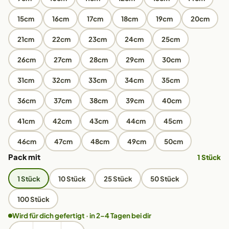
15cm
16cm
17cm
18cm
19cm
20cm
21cm
22cm
23cm
24cm
25cm
26cm
27cm
28cm
29cm
30cm
31cm
32cm
33cm
34cm
35cm
36cm
37cm
38cm
39cm
40cm
41cm
42cm
43cm
44cm
45cm
46cm
47cm
48cm
49cm
50cm
Pack mit
1 Stück
1 Stück
10 Stück
25 Stück
50 Stück
100 Stück
Wird für dich gefertigt · in 2–4 Tagen bei dir