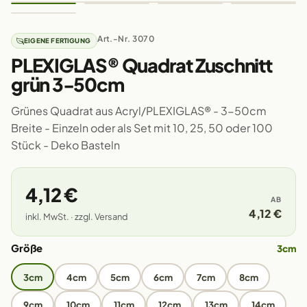
Art.-Nr. 3070
EIGENE FERTIGUNG
PLEXIGLAS® Quadrat Zuschnitt
grün 3-50cm
Grünes Quadrat aus Acryl/PLEXIGLAS® - 3-50cm
Breite - Einzeln oder als Set mit 10, 25, 50 oder 100
Stück - Deko Basteln
4,12 €
AB
4,12 €
inkl. MwSt. · zzgl. Versand
Größe
3cm
3cm
4cm
5cm
6cm
7cm
8cm
9cm
10cm
11cm
12cm
13cm
14cm