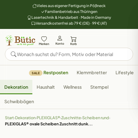
Vieles aus eigener Fertigung in Pößneck
Familienbetrieb aus Thüringen
Lasertechnik & Handarbeit · Made in Germany
Versandkostenfrei ab 79 € (DE) · 99 € (AT)
Konto
Merken
Korb
Restposten
Klemmbretter
Lifestyle
SALE
Dekoration
Haushalt
Wellness
Stempel
Schwibbögen
Start
›
Dekoration
›
PLEXIGLAS®
›
Zuschnitte
›
Scheiben rund
›
PLEXIGLAS® ovale Scheiben Zuschnitt dunk...