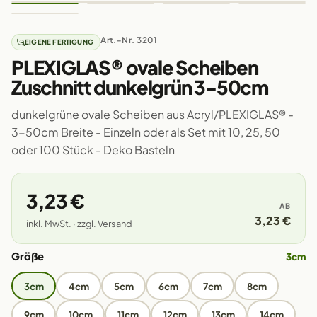
Art.-Nr. 3201
EIGENE FERTIGUNG
PLEXIGLAS® ovale Scheiben
Zuschnitt dunkelgrün 3-50cm
dunkelgrüne ovale Scheiben aus Acryl/PLEXIGLAS® -
3-50cm Breite - Einzeln oder als Set mit 10, 25, 50
oder 100 Stück - Deko Basteln
3,23 €
AB
3,23 €
inkl. MwSt. · zzgl. Versand
Größe
3cm
3cm
4cm
5cm
6cm
7cm
8cm
9cm
10cm
11cm
12cm
13cm
14cm