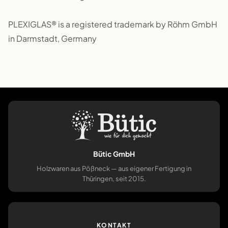
PLEXIGLAS® is a registered trademark by Röhm GmbH
in Darmstadt, Germany
Bütic GmbH
Holzwaren aus Pößneck — aus eigener Fertigung in
Thüringen, seit 2015.
KONTAKT