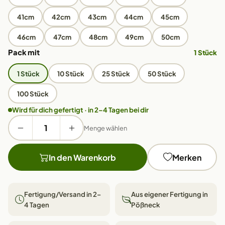
41cm
42cm
43cm
44cm
45cm
46cm
47cm
48cm
49cm
50cm
Pack mit
1 Stück
1 Stück
10 Stück
25 Stück
50 Stück
100 Stück
Wird für dich gefertigt · in 2–4 Tagen bei dir
Menge wählen
In den Warenkorb
Merken
Fertigung/Versand in 2–
Aus eigener Fertigung in
4 Tagen
Pößneck