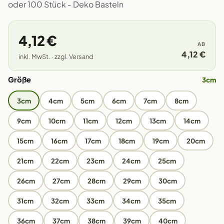
oder 100 Stück - Deko Basteln
4,12 €
AB
4,12 €
inkl. MwSt. · zzgl. Versand
Größe
3cm
3cm
4cm
5cm
6cm
7cm
8cm
9cm
10cm
11cm
12cm
13cm
14cm
15cm
16cm
17cm
18cm
19cm
20cm
21cm
22cm
23cm
24cm
25cm
26cm
27cm
28cm
29cm
30cm
31cm
32cm
33cm
34cm
35cm
36cm
37cm
38cm
39cm
40cm