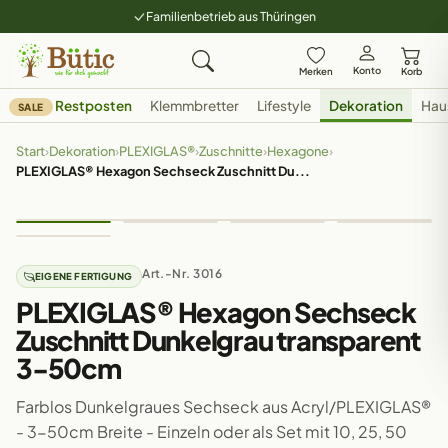
Familienbetrieb aus Thüringen
Konto
Merken
Korb
Restposten
Klemmbretter
Lifestyle
Dekoration
Hau
SALE
Start
›
Dekoration
›
PLEXIGLAS®
›
Zuschnitte
›
Hexagone
›
PLEXIGLAS® Hexagon Sechseck Zuschnitt Du...
Art.-Nr. 3016
EIGENE FERTIGUNG
PLEXIGLAS® Hexagon Sechseck
Zuschnitt Dunkelgrau transparent
3-50cm
Farblos Dunkelgraues Sechseck aus Acryl/PLEXIGLAS®
- 3-50cm Breite - Einzeln oder als Set mit 10, 25, 50