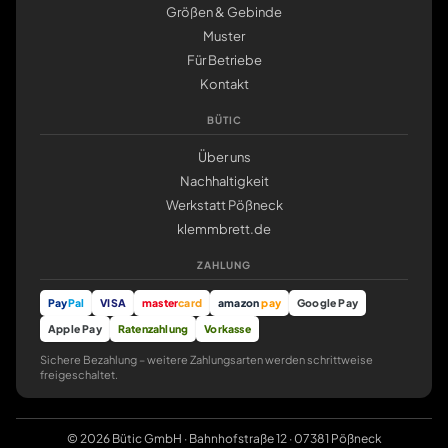
Größen & Gebinde
Muster
Für Betriebe
Kontakt
BÜTIC
Über uns
Nachhaltigkeit
Werkstatt Pößneck
klemmbrett.de
ZAHLUNG
Pay
Pal
VISA
master
card
amazon
pay
Google Pay
Apple Pay
Ratenzahlung
Vorkasse
Sichere Bezahlung – weitere Zahlungsarten werden schrittweise
freigeschaltet.
© 2026 Bütic GmbH · Bahnhofstraße 12 · 07381 Pößneck