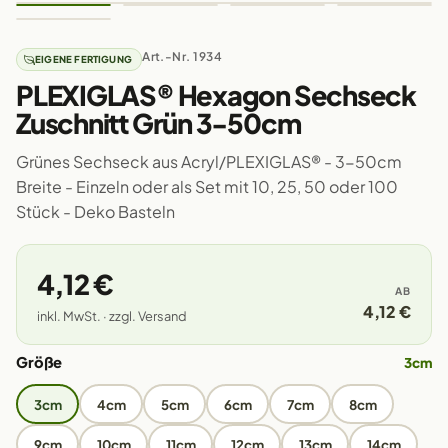
Art.-Nr. 1934
EIGENE FERTIGUNG
PLEXIGLAS® Hexagon Sechseck
Zuschnitt Grün 3-50cm
Grünes Sechseck aus Acryl/PLEXIGLAS® - 3-50cm
Breite - Einzeln oder als Set mit 10, 25, 50 oder 100
Stück - Deko Basteln
4,12 €
AB
4,12 €
inkl. MwSt. · zzgl. Versand
Größe
3cm
3cm
4cm
5cm
6cm
7cm
8cm
9cm
10cm
11cm
12cm
13cm
14cm