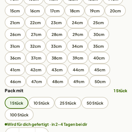
15cm
16cm
17cm
18cm
19cm
20cm
21cm
22cm
23cm
24cm
25cm
26cm
27cm
28cm
29cm
30cm
31cm
32cm
33cm
34cm
35cm
36cm
37cm
38cm
39cm
40cm
41cm
42cm
43cm
44cm
45cm
46cm
47cm
48cm
49cm
50cm
Pack mit
1 Stück
1 Stück
10 Stück
25 Stück
50 Stück
100 Stück
Wird für dich gefertigt · in 2–4 Tagen bei dir