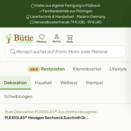
Vieles aus eigener Fertigung in Pößneck
Familienbetrieb aus Thüringen
Lasertechnik & Handarbeit · Made in Germany
Versandkostenfrei ab 79 € (DE) · 99 € (AT)
Konto
Merken
Korb
Restposten
Klemmbretter
Lifestyle
SALE
Dekoration
Haushalt
Wellness
Stempel
Schwibbögen
Start
›
Dekoration
›
PLEXIGLAS®
›
Zuschnitte
›
Hexagone
›
PLEXIGLAS® Hexagon Sechseck Zuschnitt Gr...