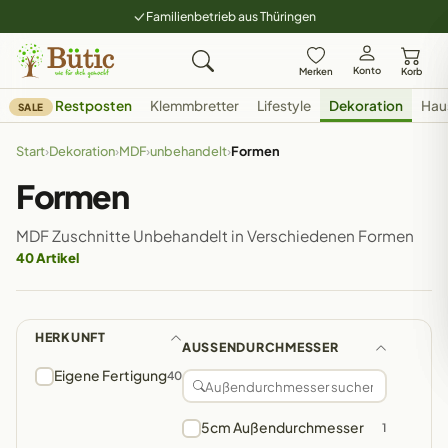
Familienbetrieb aus Thüringen
Konto
Merken
Korb
Restposten
Klemmbretter
Lifestyle
Dekoration
Hau
SALE
Start
›
Dekoration
›
MDF
›
unbehandelt
›
Formen
Formen
MDF Zuschnitte Unbehandelt in Verschiedenen Formen
40 Artikel
HERKUNFT
AUSSENDURCHMESSER
Eigene Fertigung
40
5cm Außendurchmesser
1