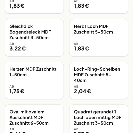
AB
AB
1,83 €
1,83 €
Gleichdick
Herz 1 Loch MDF
EIGENE FERTIGUNG
EIGENE FERTIGUNG
Bogendreieck MDF
Zuschnitt 5-50cm
Zuschnitt 3-50cm
AB
AB
3,22 €
1,83 €
Herzen MDF Zuschnitt
Loch-Ring-Scheiben
EIGENE FERTIGUNG
EIGENE FERTIGUNG
1-50cm
MDF Zuschnitt 5-
40cm
AB
AB
1,75 €
2,04 €
Oval mit ovalem
Quadrat gerundet 1
EIGENE FERTIGUNG
EIGENE FERTIGUNG
Ausschnitt MDF
Loch oben mittig MDF
Zuschnitt 6-50cm
Zuschnitt 3-50cm
AB
AB