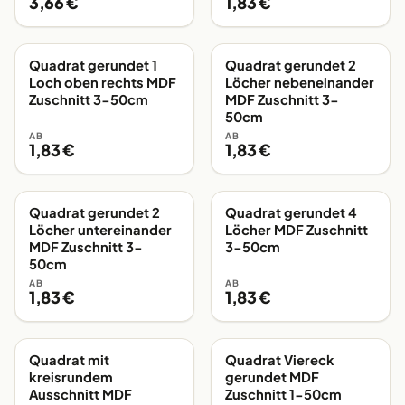
3,66 €
1,83 €
Quadrat gerundet 1
Quadrat gerundet 2
EIGENE FERTIGUNG
EIGENE FERTIGUNG
Loch oben rechts MDF
Löcher nebeneinander
Zuschnitt 3-50cm
MDF Zuschnitt 3-
50cm
AB
AB
1,83 €
1,83 €
Quadrat gerundet 2
Quadrat gerundet 4
EIGENE FERTIGUNG
EIGENE FERTIGUNG
Löcher untereinander
Löcher MDF Zuschnitt
MDF Zuschnitt 3-
3-50cm
50cm
AB
AB
1,83 €
1,83 €
Quadrat mit
Quadrat Viereck
EIGENE FERTIGUNG
EIGENE FERTIGUNG
kreisrundem
gerundet MDF
Ausschnitt MDF
Zuschnitt 1-50cm