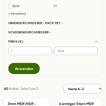
6cm
23
+ 44 weitere
INNENDURCHMESSER
PACK MIT
SCHEIBENDURCHMESSER
PREIS (€)
–
Anwenden
40
Artikel · Seite 1 von 2
3mm MDF/HDF-
6 armiger Stern MDF
EIGENE FERTIGUNG
EIGENE FERTIGUNG