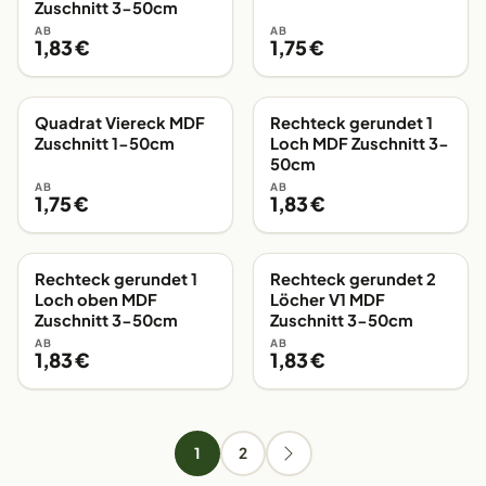
Zuschnitt 3-50cm
AB
AB
1,83 €
1,75 €
Quadrat Viereck MDF
Rechteck gerundet 1
EIGENE FERTIGUNG
EIGENE FERTIGUNG
Zuschnitt 1-50cm
Loch MDF Zuschnitt 3-
50cm
AB
AB
1,75 €
1,83 €
Rechteck gerundet 1
Rechteck gerundet 2
EIGENE FERTIGUNG
EIGENE FERTIGUNG
Loch oben MDF
Löcher V1 MDF
Zuschnitt 3-50cm
Zuschnitt 3-50cm
AB
AB
1,83 €
1,83 €
1
2