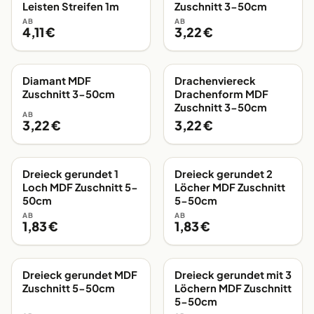
Leisten Streifen 1m
Zuschnitt 3-50cm
AB
AB
4,11 €
3,22 €
Diamant MDF
Drachenviereck
EIGENE FERTIGUNG
EIGENE FERTIGUNG
Zuschnitt 3-50cm
Drachenform MDF
Zuschnitt 3-50cm
AB
3,22 €
3,22 €
Dreieck gerundet 1
Dreieck gerundet 2
EIGENE FERTIGUNG
EIGENE FERTIGUNG
Loch MDF Zuschnitt 5-
Löcher MDF Zuschnitt
50cm
5-50cm
AB
AB
1,83 €
1,83 €
Dreieck gerundet MDF
Dreieck gerundet mit 3
EIGENE FERTIGUNG
EIGENE FERTIGUNG
Zuschnitt 5-50cm
Löchern MDF Zuschnitt
5-50cm