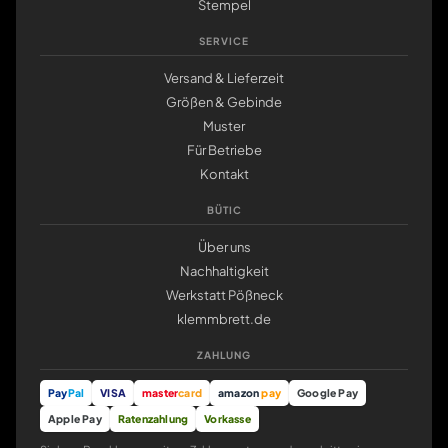
Stempel
SERVICE
Versand & Lieferzeit
Größen & Gebinde
Muster
Für Betriebe
Kontakt
BÜTIC
Über uns
Nachhaltigkeit
Werkstatt Pößneck
klemmbrett.de
ZAHLUNG
Pay
Pal
VISA
master
card
amazon
pay
Google Pay
Apple Pay
Ratenzahlung
Vorkasse